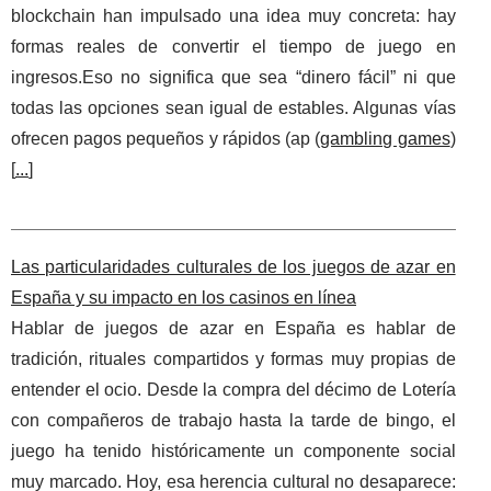
blockchain han impulsado una idea muy concreta: hay
formas reales de convertir el tiempo de juego en
ingresos.Eso no significa que sea “dinero fácil” ni que
todas las opciones sean igual de estables. Algunas vías
ofrecen pagos pequeños y rápidos (ap (
gambling games
)
[
...
]
Las particularidades culturales de los juegos de azar en
España y su impacto en los casinos en línea
Hablar de juegos de azar en España es hablar de
tradición, rituales compartidos y formas muy propias de
entender el ocio. Desde la compra del décimo de Lotería
con compañeros de trabajo hasta la tarde de bingo, el
juego ha tenido históricamente un componente social
muy marcado. Hoy, esa herencia cultural no desaparece: