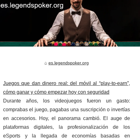
es.legendspoker.org
Juegos que dan dinero real: del móvil al “play-to-earn”,
cómo ganar y cómo empezar hoy con seguridad
Durante años, los videojuegos fueron un gasto:
comprabas el juego, pagabas una suscripción o invertías
en accesorios. Hoy, el panorama cambió. El auge de
plataformas digitales, la profesionalización de los
eSports y la llegada de economías basadas en